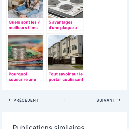
Quels sont les 7
5 avantages
meilleurs films
d’une plaque a
2014 les plus vu
induction
au cinema ?
Pourquoi
Tout savoir sur le
souscrire une
portail coulissant
assurance pour
équipements
électroniques ?
PRÉCÉDENT
SUIVANT
Publications similaires