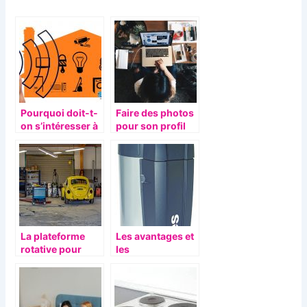
Pourquoi doit-t-
Faire des photos
on s’intéresser à
pour son profil
la domotique?
LinkedIn
La plateforme
Les avantages et
rotative pour
les
voiture, quels
inconvenients du
sont ses
chauffe-eau
avantages ?
electrique