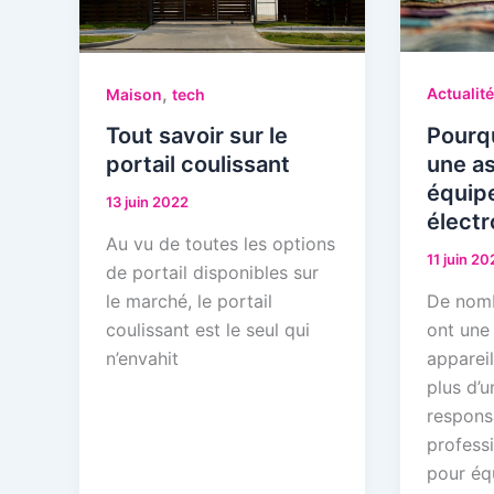
,
Actualit
Maison
tech
Pourqu
Tout savoir sur le
une a
portail coulissant
équip
13 juin 2022
électr
Au vu de toutes les options
11 juin 20
de portail disponibles sur
De nomb
le marché, le portail
ont une
coulissant est le seul qui
appareil
n’envahit
plus d’
responsa
professi
pour éq