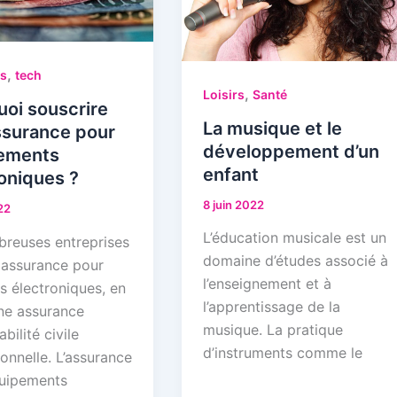
,
és
tech
,
Loisirs
Santé
oi souscrire
La musique et le
ssurance pour
développement d’un
ements
enfant
oniques ?
8 juin 2022
22
L’éducation musicale est un
reuses entreprises
domaine d’études associé à
 assurance pour
l’enseignement et à
s électroniques, en
l’apprentissage de la
une assurance
musique. La pratique
bilité civile
d’instruments comme le
onnelle. L’assurance
uipements