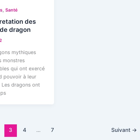
,
és
Santé
retation des
 de dragon
2
gons mythiques
s monstres
bles qui ont exercé
d pouvoir à leur
 Les dragons ont
mps
3
4
…
7
Suivant
→