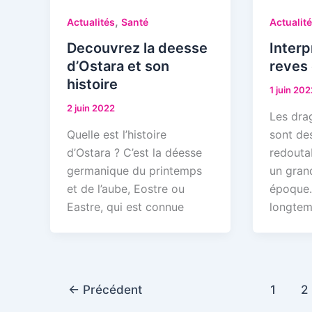
,
Actualités
Santé
Actualit
Decouvrez la deesse
Interp
d’Ostara et son
reves
histoire
1 juin 202
2 juin 2022
Les dra
Quelle est l’histoire
sont de
d’Ostara ? C’est la déesse
redouta
germanique du printemps
un gran
et de l’aube, Eostre ou
époque.
Eastre, qui est connue
longte
←
Précédent
1
2