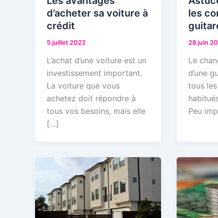
Les avantages
Astuce
d’acheter sa voiture à
les co
crédit
guitar
5 juillet 2022
28 juin 2
L’achat d’une voiture est un
Le chan
investissement important.
d’une gu
La voiture que vous
tous les
achetez doit répondre à
habitués
tous vos besoins, mais elle
Peu impo
[…]